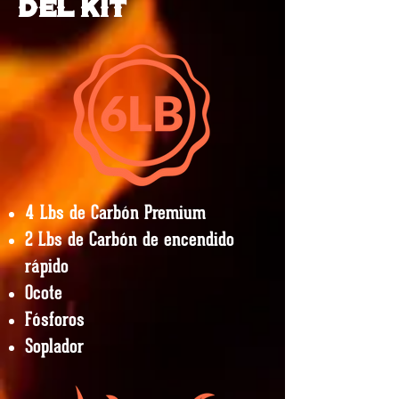
del KIT
4 Lbs de Carbón Premium
2 Lbs de Carbón de encendi
do
rápid
o
Ocote
Fósforos
Soplador